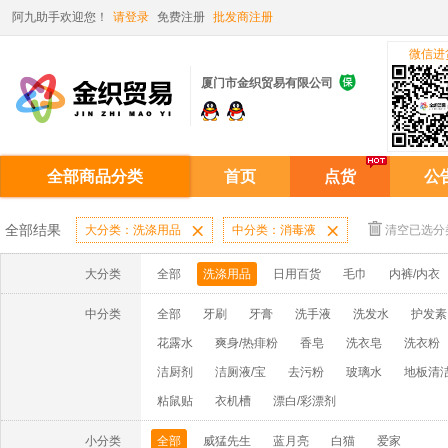
阿九助手欢迎您！
请登录
免费注册
批发商注册
微信进

厦门市金织贸易有限公司
全部商品分类
首页
点货
公
全部结果
大分类：洗涤用品

中分类：消毒液

清空已选分
大分类
全部
洗涤用品
日用百货
毛巾
内裤/内衣
中分类
全部
牙刷
牙膏
洗手液
洗发水
护发素
花露水
爽身/热痱粉
香皂
洗衣皂
洗衣粉
洁厨剂
洁厕液/宝
去污粉
玻璃水
地板清
粘鼠贴
衣机槽
漂白/彩漂剂
小分类
全部
威猛先生
蓝月亮
白猫
爱家