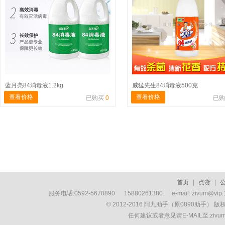
蓝月亮84消毒液1.2kg
威猛先生84消毒液500克
查看价格
查看价格
已购买
0
已
首页
|
点货
|
服务电话:0592-5670890 15880261380 e-mail: zivum
© 2012-2016 阿九助手（原0890助手） 
任何建议或者意见请E-MAIL至:ziv