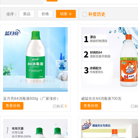


新品
价格
销量
补货历史
排序：
蓝月亮84消毒液600g（厂家涨价）
威猛先生84消毒液700克
查看价格
查看价格
已购买
0
已