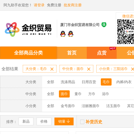
阿九助手欢迎您！
请登录
免费注册
批发商注册
微信进

厦门市金织贸易有限公司
全部商品分类
首页
点货
公
全部结果
大分类：毛巾

中分类：面巾

小分类：三阳浴巾
大分类
全部
洗涤用品
日用百货
毛巾
内裤/内衣
中分类
全部
面巾
童巾
方巾
浴巾
小分类
全部
金号面巾
洁丽雅面巾
洁玉面巾
其


新品
价格
销量
补货历史
排序：