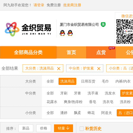
阿九助手欢迎您！
请登录
免费注册
批发商注册
微信进

厦门市金织贸易有限公司
全部商品分类
首页
点货
公
全部结果
大分类：洗涤用品

中分类：护发素

小分类：吕（
大分类
全部
洗涤用品
日用百货
毛巾
内裤/内衣
中分类
全部
牙刷
牙膏
洗手液
洗发水
护发素
花露水
爽身/热痱粉
香皂
洗衣皂
洗衣粉
洁厨剂
洁厕液/宝
去污粉
玻璃水
地板清
小分类
全部
潘婷
飘柔
蜂花
阿道夫
吕（进口
粘鼠贴
衣机槽
漂白/彩漂剂


新品
价格
销量
补货历史
排序：