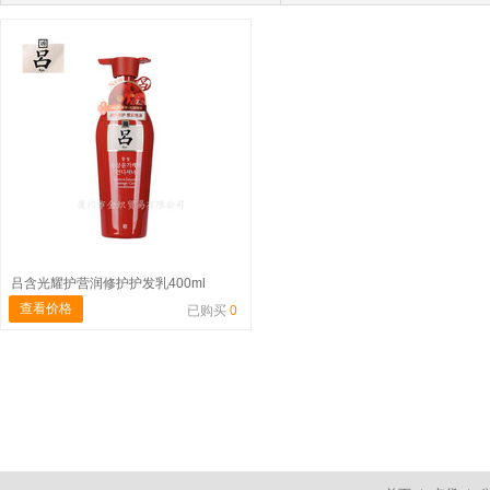
吕含光耀护营润修护护发乳400ml
查看价格
已购买
0